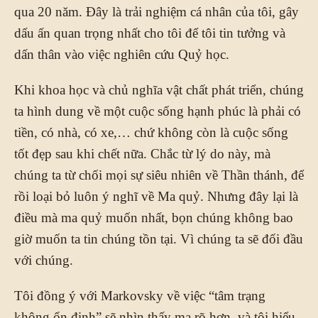
qua 20 năm. Đây là trải nghiệm cá nhân của tôi, gây
dấu ấn quan trọng nhất cho tôi để tôi tin tưởng và
dấn thân vào việc nghiên cứu Quỷ học.
Khi khoa học và chủ nghĩa vật chất phát triển, chúng
ta hình dung về một cuộc sống hạnh phúc là phải có
tiền, có nhà, có xe,… chứ không còn là cuộc sống
tốt đẹp sau khi chết nữa. Chắc từ lý do này, mà
chúng ta từ chối mọi sự siêu nhiên về Thần thánh, để
rồi loại bỏ luôn ý nghĩ về Ma quỷ. Nhưng đây lại là
điều mà ma quỷ muốn nhất, bọn chúng không bao
giờ muốn ta tin chúng tồn tại. Vì chúng ta sẽ đối đầu
với chúng.
Tôi đồng ý với Markovsky về việc “tâm trạng
không ổn định” sẽ nhìn thấy ma rõ hơn, và tôi hiểu