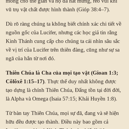
móng cho thế gian và họ đã hát mừng, reo vui khi
vũ trụ vật chất được hình thành (Gióp 38:4–7).
Dù rõ ràng chúng ta không biết chính xác chi tiết về
nguồn gốc của Lucifer, nhưng các học giả tin rằng
Kinh Thánh cung cấp cho chúng ta cái nhìn sâu sắc
về vị trí của Lucifer trên thiên đàng, cũng như sự sa
ngã của hắn từ nơi đó.
Thiên Chúa là Cha của mọi tạo vật (Gioan 1:3;
Côlôxê 1:15–17)
. Thực thể duy nhất không được
tạo dựng là chính Thiên Chúa, Đấng tồn tại đời đời,
là Alpha và Omega (Isaia 57:15; Khải Huyền 1:8).
Từ bàn tay Thiên Chúa, mọi sự đã, đang và sẽ hiện
hữu đều được tạo thành. Điều này bao gồm cả