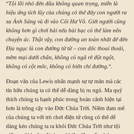
“
Tội lỗi nhỏ đến đâu không quan trọng, miễn là
hiệu ứng tích lũy của chúng có thể đẩy con người ra
xa Ánh Sáng và đi vào Cõi Hư Vô. Giết người cũng
không hơn gì chơi bài nếu bài bạc có thể làm nên
chuyện ác. Thật vậy, con đường an toàn nhất để đến
Địa ngục là con đường từ từ – con dốc thoai thoải,
mềm mại dưới chân, không có ngã rẽ đột ngột,
không có cột mốc, không có biển chỉ đường.
“.
Đoạn văn của Lewis nhấn mạnh sự tự mãn mà các
tín hữu chúng ta có thể dễ dàng bị ru ngủ. Ma quỷ
thích chúng ta hạnh phúc trong hoàn cảnh hiện tại
hơn là trông cậy vào Đức Chúa Trời. Niềm đam mê
của chúng ta với trò chơi điện tử cũng có thể dễ
dàng kéo chúng ta ra khỏi Đức Chúa Trời như tội