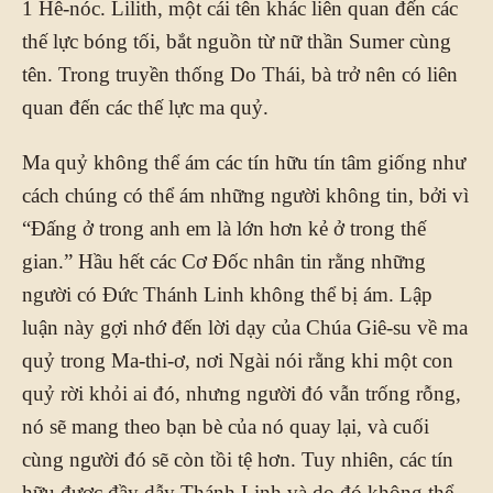
1 Hê-nóc. Lilith, một cái tên khác liên quan đến các
thế lực bóng tối, bắt nguồn từ nữ thần Sumer cùng
tên. Trong truyền thống Do Thái, bà trở nên có liên
quan đến các thế lực ma quỷ.
Ma quỷ không thể ám các tín hữu tín tâm giống như
cách chúng có thể ám những người không tin, bởi vì
“Đấng ở trong anh em là lớn hơn kẻ ở trong thế
gian.” Hầu hết các Cơ Đốc nhân tin rằng những
người có Đức Thánh Linh không thể bị ám. Lập
luận này gợi nhớ đến lời dạy của Chúa Giê-su về ma
quỷ trong Ma-thi-ơ, nơi Ngài nói rằng khi một con
quỷ rời khỏi ai đó, nhưng người đó vẫn trống rỗng,
nó sẽ mang theo bạn bè của nó quay lại, và cuối
cùng người đó sẽ còn tồi tệ hơn. Tuy nhiên, các tín
hữu được đầy dẫy Thánh Linh và do đó không thể