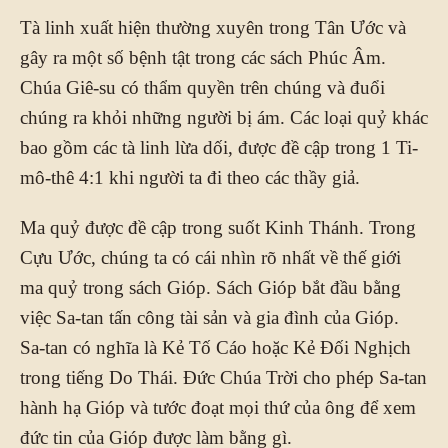
Tà linh xuất hiện thường xuyên trong Tân Ước và
gây ra một số bệnh tật trong các sách Phúc Âm.
Chúa Giê-su có thẩm quyền trên chúng và đuổi
chúng ra khỏi những người bị ám. Các loại quỷ khác
bao gồm các tà linh lừa dối, được đề cập trong 1 Ti-
mô-thê 4:1 khi người ta đi theo các thầy giả.
Ma quỷ được đề cập trong suốt Kinh Thánh. Trong
Cựu Ước, chúng ta có cái nhìn rõ nhất về thế giới
ma quỷ trong sách Gióp. Sách Gióp bắt đầu bằng
việc Sa-tan tấn công tài sản và gia đình của Gióp.
Sa-tan có nghĩa là Kẻ Tố Cáo hoặc Kẻ Đối Nghịch
trong tiếng Do Thái. Đức Chúa Trời cho phép Sa-tan
hành hạ Gióp và tước đoạt mọi thứ của ông để xem
đức tin của Gióp được làm bằng gì.