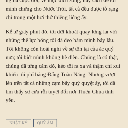
nghĩa cuộc đời, về mục đích sống, hay cách để tôi
minh chứng cho Nước Trời, tất cả đều được tỏ rạng
chỉ trong một hơi thở thiêng liêng ấy.
Kể từ giây phút đó, tôi dứt khoát quay lưng lại với
những thế lực bóng tối đã đeo bám mình bấy lâu.
Tôi không còn hoài nghi về sự tồn tại của ác quỷ
nữa; tôi biết mình không hề điên. Chúng là có thật,
chúng đã từng cám dỗ, kéo tôi ra xa và thậm chí xui
khiến tôi phỉ báng Đấng Toàn Năng. Nhưng vượt
lên trên tất cả những cạm bẫy quỷ quyệt ấy, tôi đã
tìm thấy sự cứu rỗi tuyệt đối nơi Thiên Chúa tình
yêu.
NHẬT KÝ
QUỶ ÁM