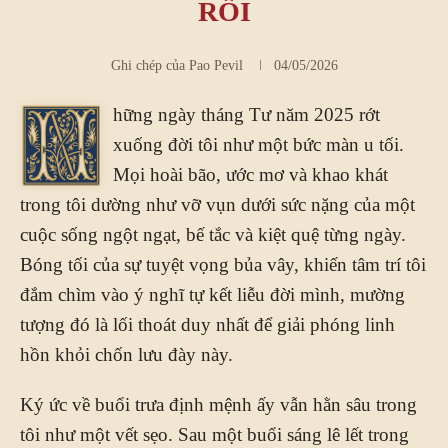
RỖI
Ghi chép của
Pao Pevil
04/05/2026
hững ngày tháng Tư năm 2025 rớt
N
xuống đời tôi như một bức màn u tối.
Mọi hoài bão, ước mơ và khao khát
trong tôi dường như vỡ vụn dưới sức nặng của một
cuộc sống ngột ngạt, bế tắc và kiệt quệ từng ngày.
Bóng tối của sự tuyệt vọng bủa vây, khiến tâm trí tôi
đắm chìm vào ý nghĩ tự kết liễu đời mình, mường
tượng đó là lối thoát duy nhất để giải phóng linh
hồn khỏi chốn lưu đày này.
Ký ức về buổi trưa định mệnh ấy vẫn hằn sâu trong
tôi như một vết sẹo. Sau một buổi sáng lê lết trong