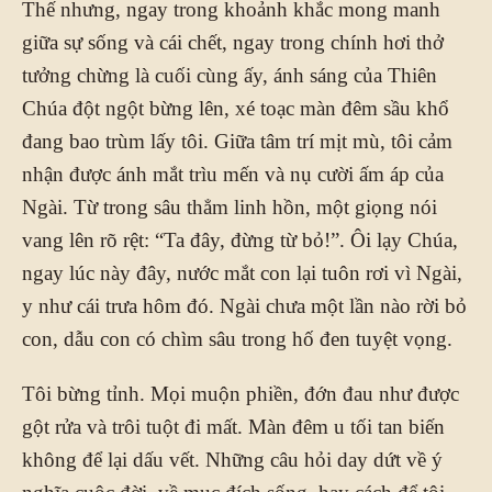
Thế nhưng, ngay trong khoảnh khắc mong manh
giữa sự sống và cái chết, ngay trong chính hơi thở
tưởng chừng là cuối cùng ấy, ánh sáng của Thiên
Chúa đột ngột bừng lên, xé toạc màn đêm sầu khổ
đang bao trùm lấy tôi. Giữa tâm trí mịt mù, tôi cảm
nhận được ánh mắt trìu mến và nụ cười ấm áp của
Ngài. Từ trong sâu thẳm linh hồn, một giọng nói
vang lên rõ rệt: “Ta đây, đừng từ bỏ!”. Ôi lạy Chúa,
ngay lúc này đây, nước mắt con lại tuôn rơi vì Ngài,
y như cái trưa hôm đó. Ngài chưa một lần nào rời bỏ
con, dẫu con có chìm sâu trong hố đen tuyệt vọng.
Tôi bừng tỉnh. Mọi muộn phiền, đớn đau như được
gột rửa và trôi tuột đi mất. Màn đêm u tối tan biến
không để lại dấu vết. Những câu hỏi day dứt về ý