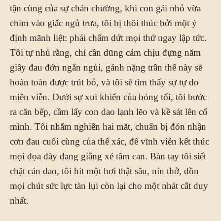
tận cùng của sự chán chường, khi con gái nhỏ vừa
chìm vào giấc ngủ trưa, tôi bị thôi thúc bởi một ý
định mãnh liệt: phải chấm dứt mọi thứ ngay lập tức.
Tôi tự nhủ rằng, chỉ cần dũng cảm chịu đựng năm
giây đau đớn ngắn ngủi, gánh nặng trần thế này sẽ
hoàn toàn được trút bỏ, và tôi sẽ tìm thấy sự tự do
miên viễn. Dưới sự xui khiến của bóng tối, tôi bước
ra căn bếp, cầm lấy con dao lạnh lẽo và kề sát lên cổ
mình. Tôi nhắm nghiền hai mắt, chuẩn bị đón nhận
cơn đau cuối cùng của thể xác, để vĩnh viễn kết thúc
mọi đọa đày đang giằng xé tâm can. Bàn tay tôi siết
chặt cán dao, tôi hít một hơi thật sâu, nín thở, dồn
mọi chút sức lực tàn lụi còn lại cho một nhát cắt duy
nhất.