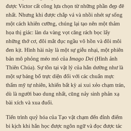
được Victor cất công lựa chọn từ những phần đẹp đẽ
nhất. Nhưng khi được chắp vá và nhồi nhét sự sống
một cách khiên cưỡng, chúng lại tạo nên một thảm
họa thị giác: làn da vàng vọt căng rách bọc lấy
những thớ cơ, đôi mắt đục ngầu vô hồn và đôi môi
đen kịt. Hình hài này là một sự giễu nhại, một phiên
bản mô phỏng méo mó của
Imago Dei
(Hình ảnh
Thiên Chúa). Sự tồn tại vật lý của hắn dường như là
một sự báng bổ trực diện đối với các chuẩn mực
thẩm mỹ tự nhiên, khiến bất kỳ ai xui xẻo chạm trán,
dù là người bao dung nhất, cũng nảy sinh phản xạ
bài xích và xua đuổi.
Tiến trình quỷ hóa của Tạo vật chạm đến đỉnh điểm
bi kịch khi hắn học được ngôn ngữ và đọc được tác