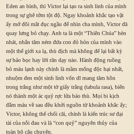
Eden an bình, thì Victor lại tạo ra sinh linh của mình
trong sự ghê tởm tột độ. Ngay khoảnh khắc tạo vật
ấy mở đôi mắt đục ngầu để nhìn cha mình, Victor đã
quay lưng bỏ chạy. Anh ta là một “Thiên Chúa” hèn
nhát, nhẫn tâm ném đứa con đỏ hỏn của mình vào
một thế giới xa lạ, thù địch mà không để lại bất kỳ
sự bảo bọc hay lời răn dạy nào. Hành động ruồng
bỏ máu lạnh này chính là mầm mống độc hại nhất,
nhuộm đen một sinh linh vốn dĩ mang tâm hồn
trong trắng như một tờ giấy trắng (tabula rasa), biến
nó thành một ác quỷ rực lửa báo thù. Mọi bi kịch
đẫm máu về sau đều khởi nguồn từ khoảnh khắc ấy;
Victor, không thể chối cãi, chính là kiến trúc sư đại
tài của nỗi đau và là “con quỷ” nguyên thủy của
toàn bộ câu chuyện.