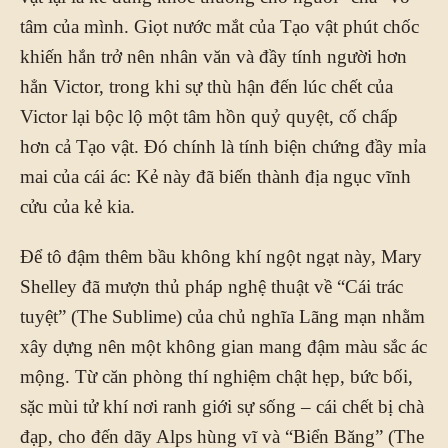
tâm của mình. Giọt nước mắt của Tạo vật phút chốc
khiến hắn trở nên nhân văn và đầy tính người hơn
hẳn Victor, trong khi sự thù hận đến lúc chết của
Victor lại bộc lộ một tâm hồn quỷ quyệt, cố chấp
hơn cả Tạo vật. Đó chính là tính biện chứng đầy mỉa
mai của cái ác: Kẻ này đã biến thành địa ngục vĩnh
cửu của kẻ kia.
Để tô đậm thêm bầu không khí ngột ngạt này, Mary
Shelley đã mượn thủ pháp nghệ thuật về “Cái trác
tuyệt” (The Sublime) của chủ nghĩa Lãng mạn nhằm
xây dựng nên một không gian mang đậm màu sắc ác
mộng. Từ căn phòng thí nghiệm chật hẹp, bức bối,
sặc mùi tử khí nơi ranh giới sự sống – cái chết bị chà
đạp, cho đến dãy Alps hùng vĩ và “Biển Băng” (The