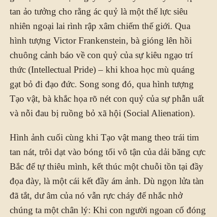
tan ảo tưởng cho rằng ác quỷ là một thế lực siêu
nhiên ngoại lai rình rập xâm chiếm thế giới. Qua
hình tượng Victor Frankenstein, bà gióng lên hồi
chuông cảnh báo về con quỷ của sự kiêu ngạo trí
thức (Intellectual Pride) – khi khoa học mù quáng
gạt bỏ đi đạo đức. Song song đó, qua hình tượng
Tạo vật, bà khắc họa rõ nét con quỷ của sự phẫn uất
và nỗi đau bị ruồng bỏ xã hội (Social Alienation).
Hình ảnh cuối cùng khi Tạo vật mang theo trái tim
tan nát, trôi dạt vào bóng tối vô tận của dải băng cực
Bắc để tự thiêu mình, kết thúc một chuỗi tồn tại đầy
đọa đày, là một cái kết đầy ám ảnh. Dù ngọn lửa tàn
đã tắt, dư âm của nó vẫn rực cháy để nhắc nhở
chúng ta một chân lý: Khi con người ngoan cố đóng