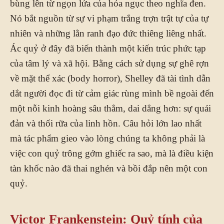
bùng lên từ ngọn lửa của hỏa ngục theo nghĩa đen.
Nó bắt nguồn từ sự vi phạm trắng trợn trật tự của tự
nhiên và những lằn ranh đạo đức thiêng liêng nhất.
Ác quỷ ở đây đã biến thành một kiến trúc phức tạp
của tâm lý và xã hội. Bằng cách sử dụng sự ghê rợn
về mặt thể xác (body horror), Shelley đã tài tình dẫn
dắt người đọc đi từ cảm giác rùng mình bề ngoài đến
một nỗi kinh hoàng sâu thẳm, dai dẳng hơn: sự quái
đản và thối rữa của linh hồn. Câu hỏi lớn lao nhất
mà tác phẩm gieo vào lòng chúng ta không phải là
việc con quỷ trông gớm ghiếc ra sao, mà là điều kiện
tàn khốc nào đã thai nghén và bồi đắp nên một con
quỷ.
Victor Frankenstein: Quỷ tính của