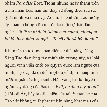
phẩm
Paradise Lost
. Trong những ngày tháng trốn
tránh nhân loại, hắn tìm thấy sự đồng điệu sâu sắc
giữa mình và nhân vật Adam. Thế nhưng, ảo tưởng
ấy nhanh chóng vỡ vụn, để lại một sự thật đắng
ngắt:
“Ta lẽ ra phải là Adam của ngươi, nhưng ta
lại là thiên thần sa ngã… Ta cô độc và bất hạnh.”
Khi nhận thức được toàn diện sự thật rằng Đấng
Sáng Tạo đã ruồng rẫy mình tận xương tủy, và loài
người vĩnh viễn chối bỏ quyền được làm người của
mình, Tạo vật đã đi đến một quyết định mang tính
bước ngoặt của hiện sinh. Hắn vang lên lời tuyên
ngôn cay đắng của Satan:
“Evil, be thou my good”
(Hỡi cái Ác, hãy là cái Thiện của ta). Sự tàn ác của
Tạo vật không xuất phát từ bản năng khát máu của