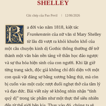
SHELLEY
Ghi chép của
Pao Pevil
12/06/2026
a đời vào năm 1818, kiệt tác
R
Frankenstein
của nữ văn sĩ Mary Shelley
từ lâu đã vượt ra khỏi khuôn khổ của
một câu chuyện kinh dị Gothic thông thường để trở
thành một văn bản nền tảng về thần học đảo ngược
và sự tha hóa hiện sinh của con người. Khi lật giở
từng trang sách, độc giả không chỉ đối diện với một
con quái vật đáng sợ bằng xương bằng thịt, mà còn
bị cuốn vào một cuộc rượt đuổi nghẹt thở của tâm lý
và đạo đức. Bài viết này sẽ không nhìn nhận “tính
quỷ dị” trong tác phẩm như một thực thể siêu nhiên
đến từ thế giới bên kia. Thay vào đó, chúng ta sẽ