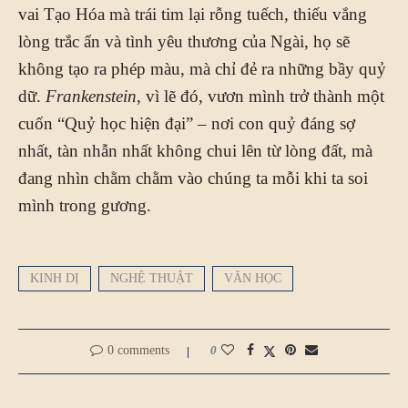
vai Tạo Hóa mà trái tim lại rỗng tuếch, thiếu vắng
lòng trắc ẩn và tình yêu thương của Ngài, họ sẽ
không tạo ra phép màu, mà chỉ đẻ ra những bầy quỷ
dữ.
Frankenstein
, vì lẽ đó, vươn mình trở thành một
cuốn “Quỷ học hiện đại” – nơi con quỷ đáng sợ
nhất, tàn nhẫn nhất không chui lên từ lòng đất, mà
đang nhìn chằm chằm vào chúng ta mỗi khi ta soi
mình trong gương.
KINH DỊ
NGHỆ THUẬT
VĂN HỌC
0 comments
0