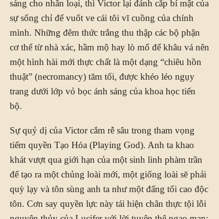
sáng cho nhân loại, thì Victor lại đánh cắp bí mật của
sự sống chỉ để vuốt ve cái tôi vĩ cuồng của chính
mình. Những đêm thức trắng thu thập các bộ phận
cơ thể từ nhà xác, hầm mộ hay lò mổ để khâu vá nên
một hình hài mới thực chất là một dạng “chiêu hồn
thuật” (necromancy) tăm tối, được khéo léo ngụy
trang dưới lớp vỏ bọc ánh sáng của khoa học tiến
bộ.
Sự quỷ dị của Victor cắm rễ sâu trong tham vọng
tiếm quyền Tạo Hóa (Playing God). Anh ta khao
khát vượt qua giới hạn của một sinh linh phàm trần
để tạo ra một chủng loài mới, một giống loài sẽ phải
quỳ lạy và tôn sùng anh ta như một đấng tối cao độc
tôn. Cơn say quyền lực này tái hiện chân thực tội lỗi
nguyên thủy của Lucifer với lời tuyên thệ ngạo mạn: