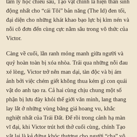
tâm lý học chiều sâu, Tạo vật chính là hiện thân sinh
động nhất cho “cái Tôi” bản năng (The Id) đen tối,
đại diện cho những khát khao bạo lực bị kìm nén và
nỗi cô đơn đến cùng cực nằm sâu trong vô thức của
Victor.
Càng về cuối, lằn ranh mỏng manh giữa người và
quỷ hoàn toàn bị xóa nhòa. Trải qua những nỗi đau
xé lòng, Victor trở nên man dại, tàn độc và bị ám
ảnh bởi việc chém giết không thua kém gì con quái
vật do anh tạo ra. Cả hai cùng chịu chung một số
phận bị lưu đày khỏi thế giới văn minh, lang thang
lay lắt ở những vùng băng giá hoang vu, khắc
nghiệt nhất của Trái Đất. Để rồi trong cảnh hạ màn
vĩ đại, khi Victor trút hơi thở cuối cùng, chính Tạo
vật lại là kẻ đứng khóc thương cho người “cha” vô