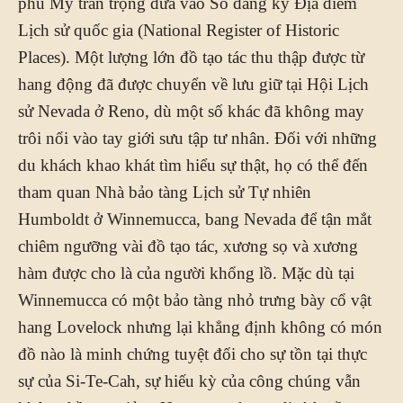
phủ Mỹ trân trọng đưa vào Sổ đăng ký Địa điểm
Lịch sử quốc gia (National Register of Historic
Places). Một lượng lớn đồ tạo tác thu thập được từ
hang động đã được chuyển về lưu giữ tại Hội Lịch
sử Nevada ở Reno, dù một số khác đã không may
trôi nổi vào tay giới sưu tập tư nhân. Đối với những
du khách khao khát tìm hiểu sự thật, họ có thể đến
tham quan Nhà bảo tàng Lịch sử Tự nhiên
Humboldt ở Winnemucca, bang Nevada để tận mắt
chiêm ngưỡng vài đồ tạo tác, xương sọ và xương
hàm được cho là của người khổng lồ. Mặc dù tại
Winnemucca có một bảo tàng nhỏ trưng bày cổ vật
hang Lovelock nhưng lại khẳng định không có món
đồ nào là minh chứng tuyệt đối cho sự tồn tại thực
sự của Si-Te-Cah, sự hiếu kỳ của công chúng vẫn