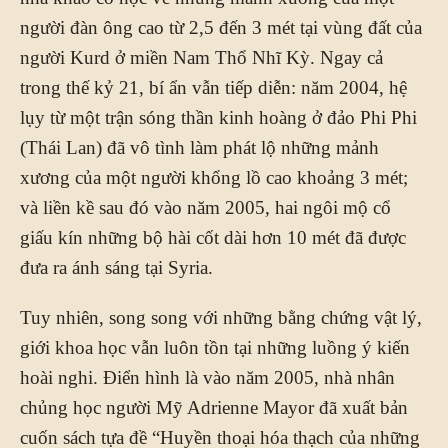
người đàn ông cao từ 2,5 đến 3 mét tại vùng đất của
người Kurd ở miền Nam Thổ Nhĩ Kỳ. Ngay cả
trong thế kỷ 21, bí ẩn vẫn tiếp diễn: năm 2004, hệ
lụy từ một trận sóng thần kinh hoàng ở đảo Phi Phi
(Thái Lan) đã vô tình làm phát lộ những mảnh
xương của một người khổng lồ cao khoảng 3 mét;
và liền kề sau đó vào năm 2005, hai ngôi mộ cổ
giấu kín những bộ hài cốt dài hơn 10 mét đã được
đưa ra ánh sáng tại Syria.
Tuy nhiên, song song với những bằng chứng vật lý,
giới khoa học vẫn luôn tồn tại những luồng ý kiến
hoài nghi. Điển hình là vào năm 2005, nhà nhân
chủng học người Mỹ Adrienne Mayor đã xuất bản
cuốn sách tựa đề “Huyền thoại hóa thạch của những