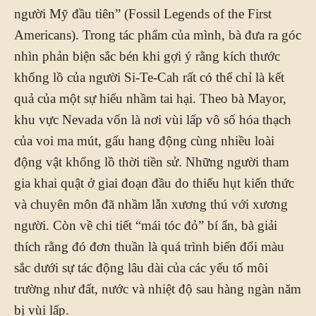
người Mỹ đầu tiên” (Fossil Legends of the First
Americans). Trong tác phẩm của mình, bà đưa ra góc
nhìn phản biện sắc bén khi gợi ý rằng kích thước
khổng lồ của người Si-Te-Cah rất có thể chỉ là kết
quả của một sự hiểu nhầm tai hại. Theo bà Mayor,
khu vực Nevada vốn là nơi vùi lấp vô số hóa thạch
của voi ma mút, gấu hang động cùng nhiều loài
động vật khổng lồ thời tiền sử. Những người tham
gia khai quật ở giai đoạn đầu do thiếu hụt kiến thức
và chuyên môn đã nhầm lẫn xương thú với xương
người. Còn về chi tiết “mái tóc đỏ” bí ẩn, bà giải
thích rằng đó đơn thuần là quá trình biến đổi màu
sắc dưới sự tác động lâu dài của các yếu tố môi
trường như đất, nước và nhiệt độ sau hàng ngàn năm
bị vùi lấp.