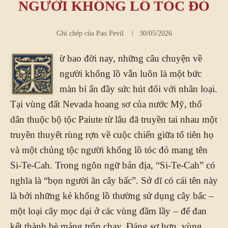
NGƯỜI KHỔNG LỒ TÓC ĐỎ
Ghi chép của
Pao Pevil
30/05/2026
ừ bao đời nay, những câu chuyện về
T
người khổng lồ vẫn luôn là một bức
màn bí ẩn đầy sức hút đối với nhân loại.
Tại vùng đất Nevada hoang sơ của nước Mỹ, thổ
dân thuộc bộ tộc Paiute từ lâu đã truyền tai nhau một
truyền thuyết rùng rợn về cuộc chiến giữa tổ tiên họ
và một chủng tộc người khổng lồ tóc đỏ mang tên
Si-Te-Cah. Trong ngôn ngữ bản địa, “Si-Te-Cah” có
nghĩa là “bọn người ăn cây bấc”. Sở dĩ có cái tên này
là bởi những kẻ khổng lồ thường sử dụng cây bấc –
một loại cây mọc dại ở các vùng đầm lầy – để đan
kết thành bè mảng trốn chạy. Đáng sợ hơn, vùng