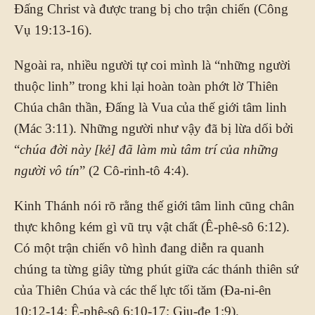
Đấng Christ và được trang bị cho trận chiến (Công
Vụ 19:13-16).
Ngoài ra, nhiều người tự coi mình là “những người
thuộc linh” trong khi lại hoàn toàn phớt lờ Thiên
Chúa chân thần, Đấng là Vua của thế giới tâm linh
(Mác 3:11). Những người như vậy đã bị lừa dối bởi
“
chúa đời này [kẻ] đã làm mù tâm trí của những
người vô tín
” (2 Cô-rinh-tô 4:4).
Kinh Thánh nói rõ rằng thế giới tâm linh cũng chân
thực không kém gì vũ trụ vật chất (Ê-phê-sô 6:12).
Có một trận chiến vô hình đang diễn ra quanh
chúng ta từng giây từng phút giữa các thánh thiên sứ
của Thiên Chúa và các thế lực tối tăm (Đa-ni-ên
10:12-14; Ê-phê-sô 6:10-17; Giu-đe 1:9).