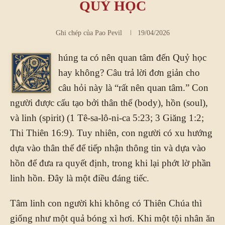
QUỶ HỌC
Ghi chép của
Pao Pevil
19/04/2026
húng ta có nên quan tâm đến Quỷ học
C
hay không? Câu trả lời đơn giản cho
câu hỏi này là “rất nên quan tâm.” Con
người được cấu tạo bởi thân thể (body), hồn (soul),
và linh (spirit) (1 Tê-sa-lô-ni-ca 5:23; 3 Giăng 1:2;
Thi Thiên 16:9). Tuy nhiên, con người có xu hướng
dựa vào thân thể để tiếp nhận thông tin và dựa vào
hồn để đưa ra quyết định, trong khi lại phớt lờ phần
linh hồn. Đây là một điều đáng tiếc.
Tâm linh con người khi không có Thiên Chúa thì
giống như một quả bóng xì hơi. Khi một tội nhân ăn