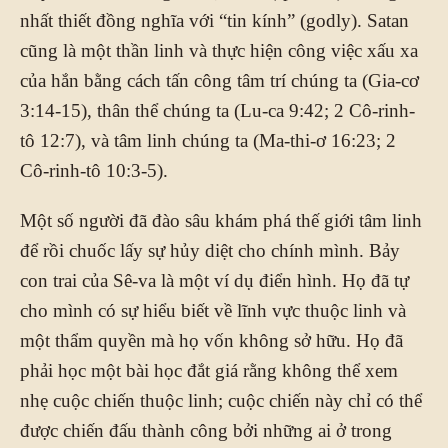
nhất thiết đồng nghĩa với “tin kính” (godly). Satan
cũng là một thần linh và thực hiện công việc xấu xa
của hắn bằng cách tấn công tâm trí chúng ta (Gia-cơ
3:14-15), thân thể chúng ta (Lu-ca 9:42; 2 Cô-rinh-
tô 12:7), và tâm linh chúng ta (Ma-thi-ơ 16:23; 2
Cô-rinh-tô 10:3-5).
Một số người đã đào sâu khám phá thế giới tâm linh
để rồi chuốc lấy sự hủy diệt cho chính mình. Bảy
con trai của Sê-va là một ví dụ điển hình. Họ đã tự
cho mình có sự hiểu biết về lĩnh vực thuộc linh và
một thẩm quyền mà họ vốn không sở hữu. Họ đã
phải học một bài học đắt giá rằng không thể xem
nhẹ cuộc chiến thuộc linh; cuộc chiến này chỉ có thể
được chiến đấu thành công bởi những ai ở trong