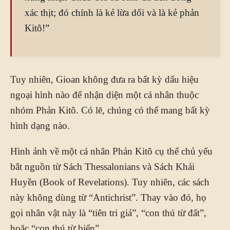
xác thịt; đó chính là kẻ lừa dối và là kẻ phản
Kitô!”
Tuy nhiên, Gioan không đưa ra bất kỳ dấu hiệu
ngoại hình nào để nhận diện một cá nhân thuộc
nhóm Phản Kitô. Có lẽ, chúng có thể mang bất kỳ
hình dạng nào.
Hình ảnh về một cá nhân Phản Kitô cụ thể chủ yếu
bắt nguồn từ Sách Thessalonians và Sách Khải
Huyền (Book of Revelations). Tuy nhiên, các sách
này không dùng từ “Antichrist”. Thay vào đó, họ
gọi nhân vật này là “tiên tri giả”, “con thú từ đất”,
hoặc “con thú từ biển”.