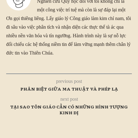
Nghiên cứu Quỷ học đối với tôi không chỉ là
một công việc trí tuệ mà còn là sự đáp lại một
Ơn gọi thiêng liêng. Lấy giáo lý Công giáo làm kim chỉ nam, tôi
đi sâu vào việc phân tích và nhận diện các thực thể tà ác qua
nhiều nền văn hóa và tín ngưỡng. Hành trình này là sự nỗ lực
đối chiếu các hệ thống niềm tin để làm vững mạnh thêm chân lý
đức tin vào Thiên Chúa.
previous post
PHÂN BIỆT GIỮA MA THUẬT VÀ PHÉP LẠ
next post
TẠI SAO TÔN GIÁO CẦN CÓ NHỮNG HÌNH TƯỢNG
KINH DỊ