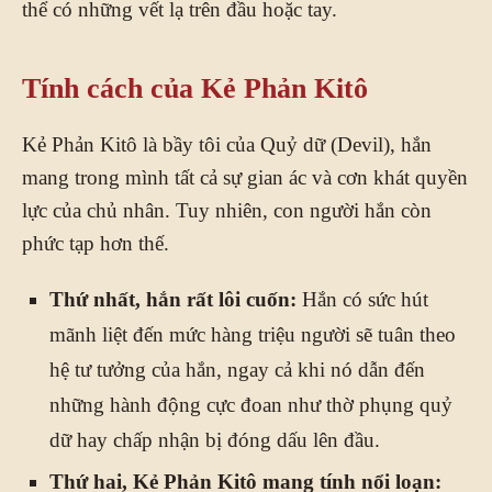
thể có những vết lạ trên đầu hoặc tay.
Tính cách của Kẻ Phản Kitô
Kẻ Phản Kitô là bầy tôi của Quỷ dữ (Devil), hắn
mang trong mình tất cả sự gian ác và cơn khát quyền
lực của chủ nhân. Tuy nhiên, con người hắn còn
phức tạp hơn thế.
Thứ nhất, hắn rất lôi cuốn:
Hắn có sức hút
mãnh liệt đến mức hàng triệu người sẽ tuân theo
hệ tư tưởng của hắn, ngay cả khi nó dẫn đến
những hành động cực đoan như thờ phụng quỷ
dữ hay chấp nhận bị đóng dấu lên đầu.
Thứ hai, Kẻ Phản Kitô mang tính nổi loạn: