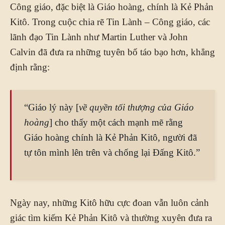
Công giáo, đặc biệt là Giáo hoàng, chính là Kẻ Phản
Kitô. Trong cuộc chia rẽ Tin Lành – Công giáo, các
lãnh đạo Tin Lành như Martin Luther và John
Calvin đã đưa ra những tuyên bố táo bạo hơn, khẳng
định rằng:
“Giáo lý này [
về quyền tối thượng của Giáo
hoàng
] cho thấy một cách mạnh mẽ rằng
Giáo hoàng chính là Kẻ Phản Kitô, người đã
tự tôn mình lên trên và chống lại Đấng Kitô.”
Ngày nay, những Kitô hữu cực đoan vẫn luôn cảnh
giác tìm kiếm Kẻ Phản Kitô và thường xuyên đưa ra