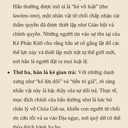
Hắn thường được mô tả là “kẻ vô luật” (the
lawless one), một nhân vật từ chối chấp nhận các
thẩm quyền đã được thiết lập như Giáo hội và
chính quyền. Những người tin vào sự tồn tại của
Kẻ Phản Kitô cho rằng hắn sẽ cố gắng lật đổ các
thế lực này và thiết lập một trật tự thế giới mới,
nơi hắn là người đặt ra mọi luật lệ.
Thứ ba, hắn là kẻ gian trá:
Với những danh
xưng như “kẻ lừa dối” và “tiên tri giả”, rõ ràng
nhân vật này là bậc thầy của sự dối trá. Thực tế,
mục đích chính của hắn dường như là bác bỏ
chân lý về Chúa Giê-su, khiến con người từ chối
ơn cứu rỗi và sa vào Địa ngục, nơi quỷ dữ có thể
thỏa thích hành hạ họ.